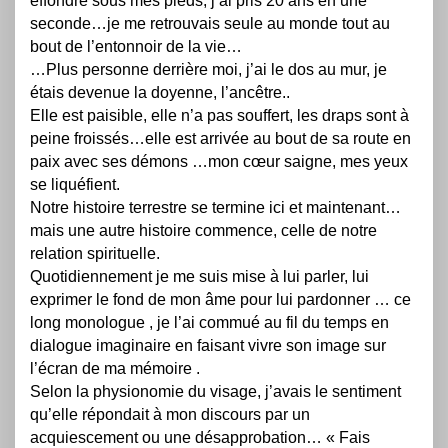
effondré sous mes pieds, j’ai pris 20 ans en une
seconde…je me retrouvais seule au monde tout au
bout de l’entonnoir de la vie…
…Plus personne derrière moi, j’ai le dos au mur, je
étais devenue la doyenne, l’ancêtre..
Elle est paisible, elle n’a pas souffert, les draps sont à
peine froissés…elle est arrivée au bout de sa route en
paix avec ses démons …mon cœur saigne, mes yeux
se liquéfient.
Notre histoire terrestre se termine ici et maintenant…
mais une autre histoire commence, celle de notre
relation spirituelle.
Quotidiennement je me suis mise à lui parler, lui
exprimer le fond de mon âme pour lui pardonner … ce
long monologue , je l’ai commué au fil du temps en
dialogue imaginaire en faisant vivre son image sur
l’écran de ma mémoire .
Selon la physionomie du visage, j’avais le sentiment
qu’elle répondait à mon discours par un
acquiescement ou une désapprobation… « Fais