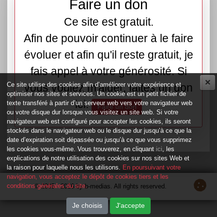
Faire un don
Ce site est gratuit.
Afin de pouvoir continuer à le faire
évoluer et afin qu'il reste gratuit, je
fais appel à votre générosité. Si
Ce site utilise des cookies afin d’améliorer votre expérience et
vous voulez m'aider, faites un don
optimiser nos sites et services. Un cookie est un petit fichier de
ici.
texte transféré à partir d’un serveur web vers votre navigateur web
Faire un don
ou votre disque dur lorsque vous visitez un site web. Si votre
navigateur web est configuré pour accepter les cookies, ils seront
stockés dans le navigateur web ou le disque dur jusqu’à ce que la
date d’expiration soit dépassée ou jusqu’à ce que vous supprimez
les cookies vous-même. Vous trouverez, en cliquant
ici
, les
explications de notre utilisation des cookies sur nos sites Web et
la raison pour laquelle nous les utilisons.
En poursuivant votre
navigation, vous acceptez le dépôt de cookies tiers et les
conditions générales du site.
© 2005 - 2026 by b-medias. All rights reserved.
Je choisis
J'accepte