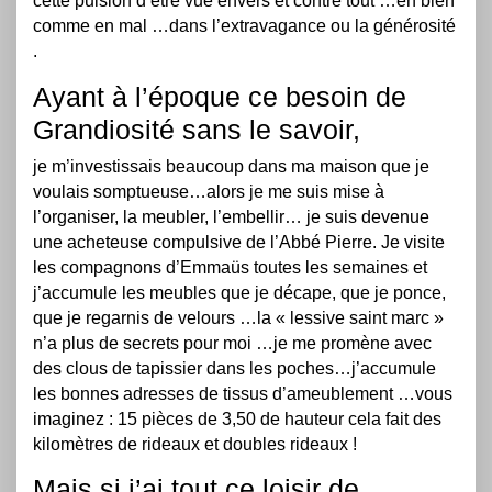
cette pulsion d’être vue envers et contre tout …en bien
comme en mal …dans l’extravagance ou la générosité
.
Ayant à l’époque ce besoin de
Grandiosité sans le savoir,
je m’investissais beaucoup dans ma maison que je
voulais somptueuse…alors je me suis mise à
l’organiser, la meubler, l’embellir… je suis devenue
une acheteuse compulsive de l’Abbé Pierre. Je visite
les compagnons d’Emmaüs toutes les semaines et
j’accumule les meubles que je décape, que je ponce,
que je regarnis de velours …la « lessive saint marc »
n’a plus de secrets pour moi …je me promène avec
des clous de tapissier dans les poches…j’accumule
les bonnes adresses de tissus d’ameublement …vous
imaginez : 15 pièces de 3,50 de hauteur cela fait des
kilomètres de rideaux et doubles rideaux !
Mais si j’ai tout ce loisir de