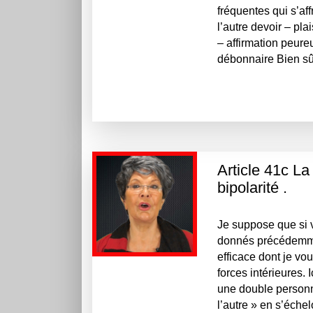
fréquentes qui s’aff
l’autre devoir – pl
– affirmation peureu
débonnaire Bien sûr
Article 41c L
bipolarité .
Je suppose que si 
donnés précédemme
efficace dont je vou
forces intérieures. I
une double personna
l’autre » en s’éche