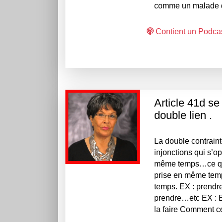
comme un malade du
Contient un Podca
Article 41d se
double lien .
La double contrain
injonctions qui s’o
même temps…ce qui 
prise en même temps
temps. EX : prendre
prendre…etc EX : Et
la faire Comment cela