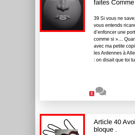
faites Comme 
39 Si vous ne save
vous entends ricane
d’enfoncer une port
comme si »… Quand 
avec ma petite cop
les Ardennes à Alle
: on disait que toi 
1
Article 40 Av
bloque .