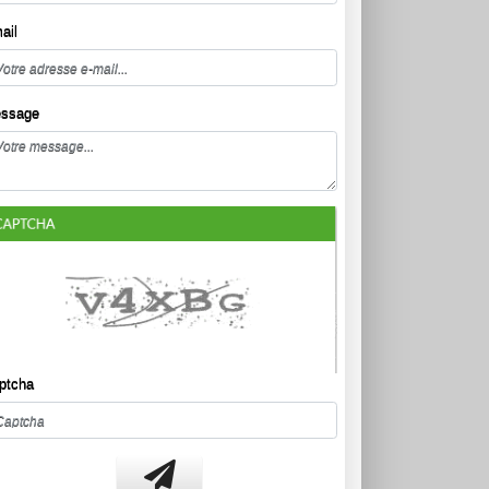
ail
ssage
ptcha