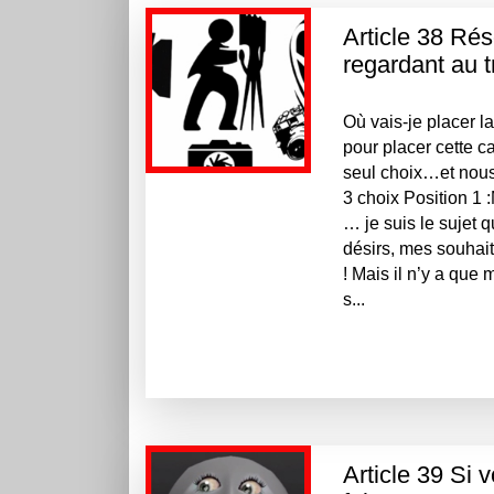
Article 38 Rés
regardant au t
Où vais-je placer l
pour placer cette c
seul choix…et nous 
3 choix Position 1 
… je suis le sujet 
désirs, mes souhai
! Mais il n’y a que
s...
Article 39 Si 