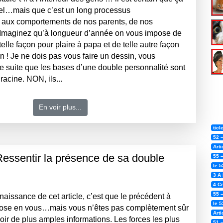
el…mais que c’est un long processus
 aux comportements de nos parents, de nos
aginez qu’à longueur d’année on vous impose de
elle façon pour plaire à papa et de telle autre façon
 ! Je ne dois pas vous faire un dessin, vous
e suite que les bases d’une double personnalité sont
racine. NON, ils...
En voir plus...
tic
52 
Art
 Ressentir la présence de sa double
55 
le 5
3 A 
4 C
55 
aissance de cet article, c’est que le précédent à
le 5
hose en vous…mais vous n’êtes pas complètement sûr
Arti
oir de plus amples informations. Les forces les plus
51 –