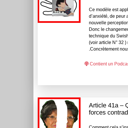
Ce modèle est appl
d’anxiété, de peur
nouvelle perception
Donc le changement 
technique du Swish
(voir article N° 32 
.Concrètement nous 
Contient un Podca
Article 41a –
forces contrad
Comment cela s’insta