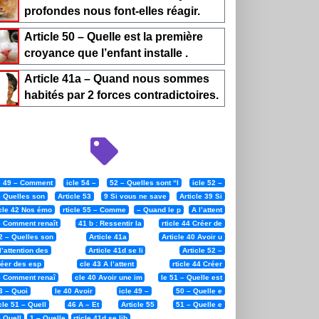
profondes nous font-elles réagir.
Article 50 – Quelle est la première
croyance que l’enfant installe .
Article 41a – Quand nous sommes
habités par 2 forces contradictoires.
le 49 – Comment
icle 54 –
52 – Quelles sont “l
icle 52 –
– Quelles son
Article 53
9 Si vous ne save
Article 39 Si
icle 42 Nos émo
rticle 55 – Comme
– Quand le p
A l’attent
– Comment renaît
41 b : Ressentir la
rticle 44 Créer de
2 – Quelles son
Article 41a
Article 40 Avoir u
l’attention des
Article 41d se li
Article 52 –
réer des esp
cle 43 A l’attent
rticle 44 Créer
– Comment renaî
cle 40 Avoir une im
le 51 – Quelle est
3 – Quoi
le 40 Avoir
icle 49 –
50 – Quelle e
cle 51 – Quell
46 A – Et
Article 55
51 – Quelle e
 Quell
1 – Quelle
rticle 41d se lib