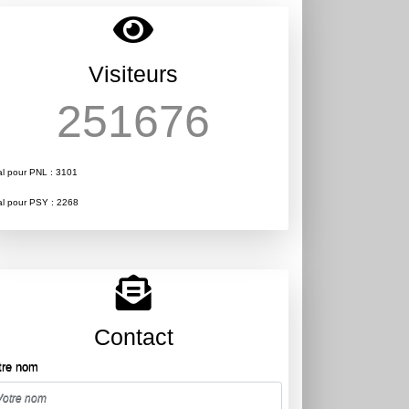
Visiteurs
251676
al pour PNL : 3101
al pour PSY : 2268
Contact
tre nom